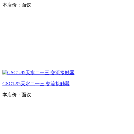
本店价：
面议
GSC1-95天水二一三 交流接触器
本店价：
面议