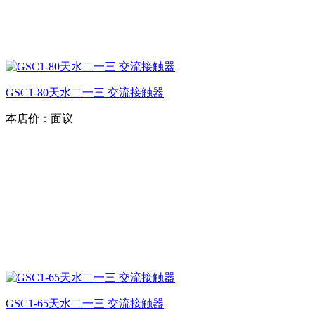
GSC1-80天水二一三 交流接触器
本店价：
面议
GSC1-65天水二一三 交流接触器