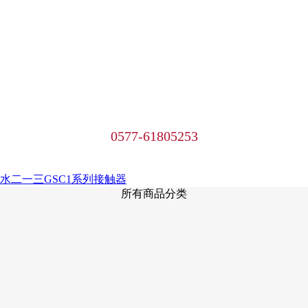
0577-61805253
水二一三GSC1系列接触器
所有商品分类