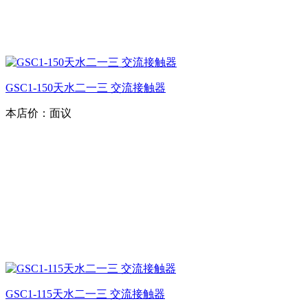
GSC1-150天水二一三 交流接触器
本店价：
面议
GSC1-115天水二一三 交流接触器